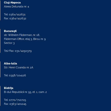
Cluj-Napoca
Aleea Detunata nr. 4
Tel: 0364/412631
Fax: 0364/412632
Bucureşti
str. Wilhelm Filderman, nr. 18,
Filderman Office, etaj 3, Birou nr. 9
Sector 3
Tel/Fax: 031/4250379
Alba-Iulia
Str. Henri Coanda nr. 2A
Tel: 0358/104126
Bistriţa
B-dul Republicii nr. 55, et. 1, cam. 2
Tel: 0770/710725
Fax: 0363/401245