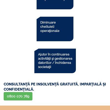
Diminuare
cheltuieli
operaţionale
Ajutor în continuarea
activităţii şi gestionarea
datoriilor / închiderea
societaţii
CONSULTANŢĂ PE INSOLVENŢĂ GRATUITĂ, IMPARŢIALĂ ŞI
CONFIDENŢIALĂ.
0800 070 789