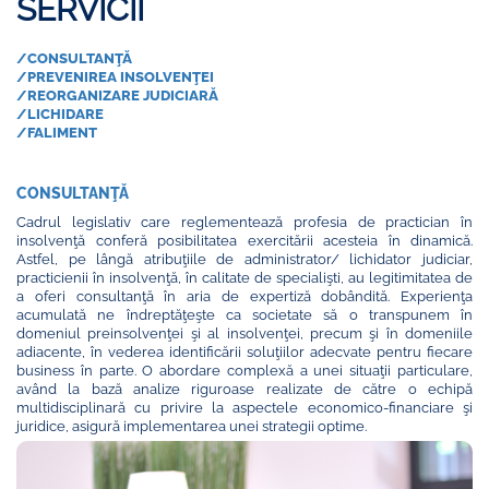
SERVICII
/CONSULTANŢĂ
/PREVENIREA INSOLVENŢEI
/REORGANIZARE JUDICIARĂ
/LICHIDARE
/FALIMENT
CONSULTANŢĂ
Cadrul legislativ care reglementează profesia de practician în
insolvenţă conferă posibilitatea exercitării acesteia în dinamică.
Astfel, pe lângă atribuţiile de administrator/ lichidator judiciar,
practicienii în insolvenţă, în calitate de specialişti, au legitimitatea de
a oferi consultanţă în aria de expertiză dobândită. Experienţa
acumulată ne îndreptăţeşte ca societate să o transpunem în
domeniul preinsolvenţei şi al insolvenţei, precum şi în domeniile
adiacente, în vederea identificării soluţiilor adecvate pentru fiecare
business în parte. O abordare complexă a unei situaţii particulare,
având la bază analize riguroase realizate de către o echipă
multidisciplinară cu privire la aspectele economico-financiare şi
juridice, asigură implementarea unei strategii optime.