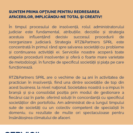
SUNTEM PRIMA OPŢIUNE PENTRU REDRESAREA
AFACERILOR, IMPLICÂNDU-NE TOTAL ŞI CREATIV!
În timpul procesului de insolvență, rolul administratorului
judiciar este fundamental, atribuțiile, deciziile și strategia
acestuia influențând decisiv succesul procedurii de
reorganizare judiciară. Strategia RTZ&Partners SPRL este
concentrată în primul rând spre salvarea societății cu probleme
și continuarea activității ei. Serviciile noastre acoperă toate
etapele procedurii insolvenței și oferă o foarte mare varietate
de metodologii, în funcție de specificul societății și piața pe care
funcționează.
RTZ&Partners SPRL are o vechime de 14 ani în activitatea de
practician în insolvență, fiind una dintre societățile de top din
acest business, la nivel naţional. Societatea noastră s-a impus în
branșă și și-a consolidat poziția prin modul de gestionare a
fiecărui caz în parte, oferind soluții în concordanță cu specificul
societăților din portofoliu. Am administrat de-a lungul timpului
sute de societăți cu un colectiv competent de specialiști în
domeniu, cu rezultate de multe ori spectaculoase pentru
însănătoșirea climatului de afaceri.