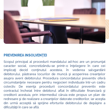
PREVENIREA INSOLVENŢEI
Scopul principal al procedurii mandatului ad-hoc are un pronunţat
caracter social, concretizându-se printr-o înţelegere în care cei
implicaţi decid conţinutul acesteia, în vederea salvgardării
debitorului, păstrarea locurilor de muncă şi acoperirea creanţelor
asupra averii debitorului. Procedura concordatului preventiv oferă
circumstanţele necesare pentru negocieri individuale într-un cadru
colectiv. De esenţa procedurii concordatului preventiv este
contractul încheiat între debitorul aflat în dificultate financiară şi
creditorii acestuia, prin intermediul căruia este propus un plan de
redresare şi de realizare a creanţelor datorate creditorilor, iar aceştia
din urmă acceptă să sprijine eforturile debitorului de depăşire a
dificultăţii în care se află.