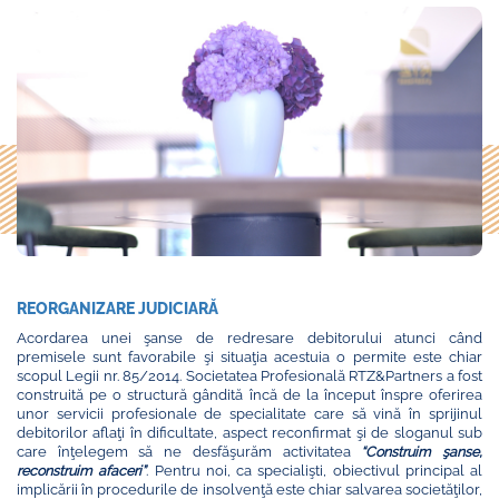
REORGANIZARE JUDICIARĂ
Acordarea unei şanse de redresare debitorului atunci când
premisele sunt favorabile şi situaţia acestuia o permite este chiar
scopul Legii nr. 85/2014. Societatea Profesională RTZ&Partners a fost
construită pe o structură gândită încă de la început înspre oferirea
unor servicii profesionale de specialitate care să vină în sprijinul
debitorilor aflaţi în dificultate, aspect reconfirmat şi de sloganul sub
care înţelegem să ne desfăşurăm activitatea
“Construim şanse,
reconstruim afaceri”
. Pentru noi, ca specialişti, obiectivul principal al
implicării în procedurile de insolvenţă este chiar salvarea societăţilor,