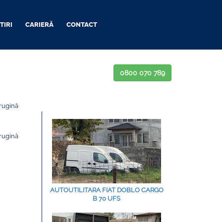
TIRI
CARIERĂ
CONTACT
0800 070 789
rugină
rugină
AUTOUTILITARA FIAT DOBLO CARGO
B 70 UFS