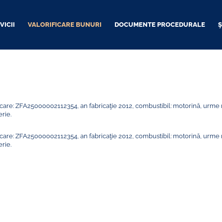
VICII
VALORIFICARE BUNURI
DOCUMENTE PROCEDURALE
Ş
are: ZFA25000002112354, an fabricaţie 2012, combustibil: motorină, urme 
rie.
are: ZFA25000002112354, an fabricaţie 2012, combustibil: motorină, urme 
rie.