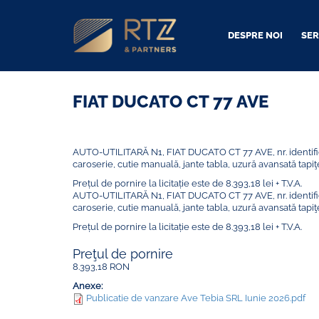
Skip
to
main
DESPRE NOI
SER
content
FIAT DUCATO CT 77 AVE
AUTO-UTILITARĂ N1, FIAT DUCATO CT 77 AVE, nr. identific
caroserie, cutie manuală, jante tabla, uzură avansată tapiţe
Prețul de pornire la licitație este de 8.393,18 lei + T.V.A.
AUTO-UTILITARĂ N1, FIAT DUCATO CT 77 AVE, nr. identific
caroserie, cutie manuală, jante tabla, uzură avansată tapiţe
Prețul de pornire la licitație este de 8.393,18 lei + T.V.A.
Preţul de pornire
8.393,18
RON
Anexe:
Publicatie de vanzare Ave Tebia SRL Iunie 2026.pdf